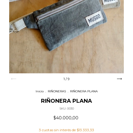
1
/
9
Inicio
.
RIÑONERAS
.
RIÑONERA PLANA
RIÑONERA PLANA
SKU:
0030
$40.000,00
3
cuotas sin interés de
$13.333,33